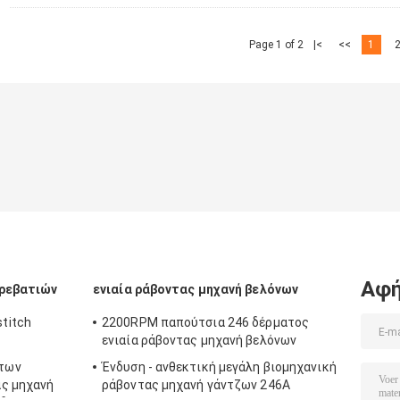
Page 1 of 2
|<
<<
1
Αφή
κρεβατιών
ενιαία ράβοντας μηχανή βελόνων
titch
2200RPM παπούτσια 246 δέρματος
ενιαία ράβοντας μηχανή βελόνων
των
Ένδυση - ανθεκτική μεγάλη βιομηχανική
ας μηχανή
ράβοντας μηχανή γάντζων 246A