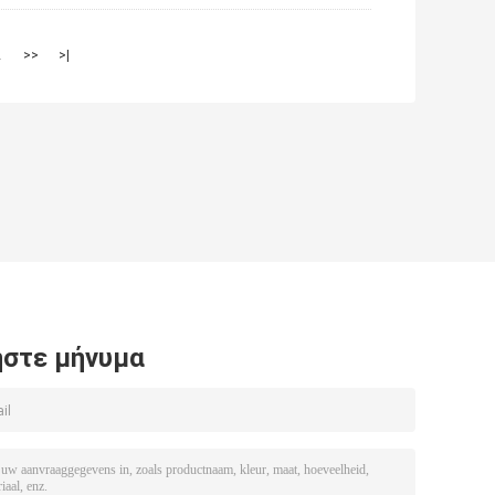
2
>>
>|
στε μήνυμα