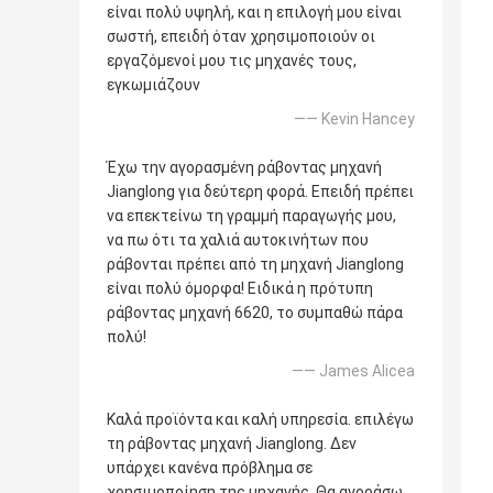
είναι πολύ υψηλή, και η επιλογή μου είναι
σωστή, επειδή όταν χρησιμοποιούν οι
εργαζόμενοί μου τις μηχανές τους,
εγκωμιάζουν
—— Kevin Hancey
Έχω την αγορασμένη ράβοντας μηχανή
Jianglong για δεύτερη φορά. Επειδή πρέπει
να επεκτείνω τη γραμμή παραγωγής μου,
να πω ότι τα χαλιά αυτοκινήτων που
ράβονται πρέπει από τη μηχανή Jianglong
είναι πολύ όμορφα! Ειδικά η πρότυπη
ράβοντας μηχανή 6620, το συμπαθώ πάρα
πολύ!
—— James Alicea
Καλά προϊόντα και καλή υπηρεσία. επιλέγω
τη ράβοντας μηχανή Jianglong. Δεν
υπάρχει κανένα πρόβλημα σε
χρησιμοποίηση της μηχανής. Θα αγοράσω