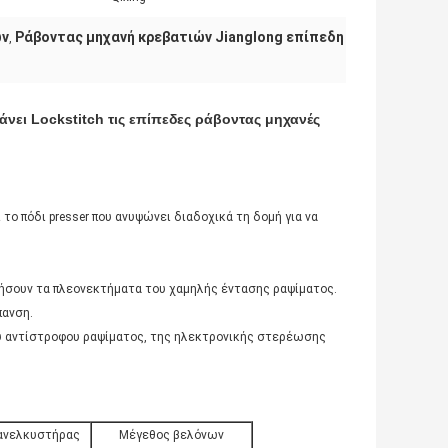
ών
Ράβοντας μηχανή κρεβατιών Jianglong επίπεδη
,
ει Lockstitch τις επίπεδες ράβοντας μηχανές
το πόδι presser που ανυψώνει διαδοχικά τη δομή για να
ιήσουν τα πλεονεκτήματα του χαμηλής έντασης ραψίματος.
πανση.
ου αντίστροφου ραψίματος, της ηλεκτρονικής στερέωσης
 ανελκυστήρας
Μέγεθος βελόνων