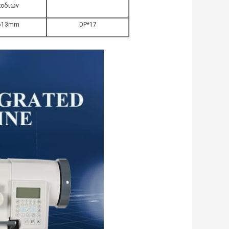
ποδιών
613mm
DP*17