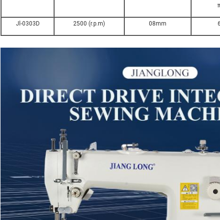
Jl-0303D
2500 (r.p.m)
08mm