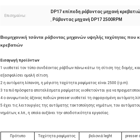
DP17 επίπεδη ράβοντας μηχανή κρεβατι
Επισημαίνω:
Ράβοντας μηχανή DP17 2500RPM
,
Βιομηχανική τσάντα ράβοντας μηχανών υψηλής ταχύτητας που κάν
κρεβατιών
Εισαγωγή προϊόντων
1 υιοθετεί τον τύπο συνδέοντας ράβδων πάνω-κάτω τη σίτιση της δομής, και 
εξασφαλίσει ομαλή σίτιση.
2 η αυτόματη λίπανση, η μέγιστη ταχύτητα ραψίματος είναι 2500 (r.p.m).
3 τα πιό πρόσφατα αποτελέσματα ραψίματος υιοθετούνται για να πραγματοπο
4 ο ανυψωτικός άξονας ποδιών presser υιοθετεί τη σφραγισμένη αυτόματη λί
5 έχει τις λειτουργίες της αυτόματης τακτοποίησης νημάτων, του αυτόματ
νημάτων, κ.λπ., η οποία αυξάνει την αποδοτικότητα εργασίας.
Πρότυπο
Ταχύτητα ραψίματος
βελονιά leght
presser