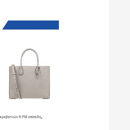
,
κρεβατιών R.P.M επίπεδη