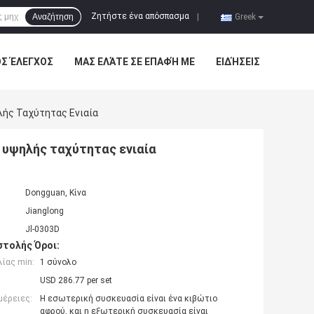
Ζητήστε ένα απόσπασμα
Αναζήτηση
|
Greek
ΌΣ ΈΛΕΓΧΟΣ
ΜΑΣ ΕΛΆΤΕ ΣΕ ΕΠΑΦΉ ΜΕ
ΕΙΔΉΣΕΙΣ
ής Ταχύτητας Ενιαία
 υψηλής ταχύτητας ενιαία
Dongguan, Κίνα
Jianglong
Jl-0303D
τολής Όροι:
ίας min:
1 σύνολο
USD 286.77 per set
μέρειες:
Η εσωτερική συσκευασία είναι ένα κιβώτιο
αφρού, και η εξωτερική συσκευασία είναι