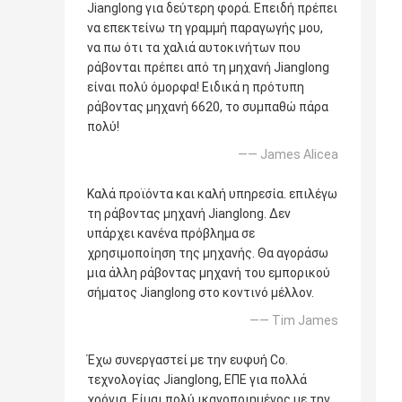
Jianglong για δεύτερη φορά. Επειδή πρέπει
να επεκτείνω τη γραμμή παραγωγής μου,
να πω ότι τα χαλιά αυτοκινήτων που
ράβονται πρέπει από τη μηχανή Jianglong
είναι πολύ όμορφα! Ειδικά η πρότυπη
ράβοντας μηχανή 6620, το συμπαθώ πάρα
πολύ!
—— James Alicea
Καλά προϊόντα και καλή υπηρεσία. επιλέγω
τη ράβοντας μηχανή Jianglong. Δεν
υπάρχει κανένα πρόβλημα σε
χρησιμοποίηση της μηχανής. Θα αγοράσω
μια άλλη ράβοντας μηχανή του εμπορικού
σήματος Jianglong στο κοντινό μέλλον.
—— Tim James
Έχω συνεργαστεί με την ευφυή Co.
τεχνολογίας Jianglong, ΕΠΕ για πολλά
χρόνια. Είμαι πολύ ικανοποιημένος με την