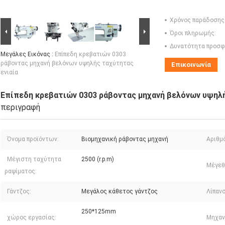
Χρόνος παράδοσης
Όροι πληρωμής:
Δυνατότητα προσφ
Μεγάλες Εικόνας :
Επίπεδη κρεβατιών 0303
ράβοντας μηχανή βελόνων υψηλής ταχύτητας
Επικοινωνία
ενιαία
Επίπεδη κρεβατιών 0303 ράβοντας μηχανή βελόνων υψηλή
περιγραφή
Όνομα προϊόντων:
Βιομηχανική ράβοντας μηχανή
Αριθμ
Μέγιστη ταχύτητα
2500 (r.p.m)
Μέγεθ
ραψίματος:
Γάντζος:
Μεγάλος κάθετος γάντζος
Λίπανσ
250*125mm
χώρος εργασίας:
Μηχαν