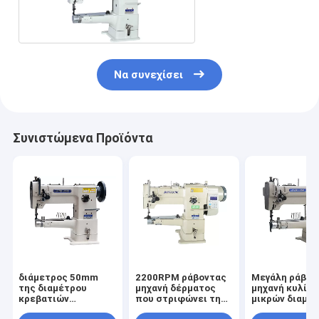
260×110mm
Να συνεχίσει
Συνιστώμενα Προϊόντα
διάμετρος 50mm
2200RPM ράβοντας
Μεγάλη ράβον
της διαμέτρου
μηχανή δέρματος
μηχανή κυλίν
κρεβατιών
που στριφώνει τη
μικρών διαμέ
κυλίνδρων που
μηχανή
γάντζων 50kg