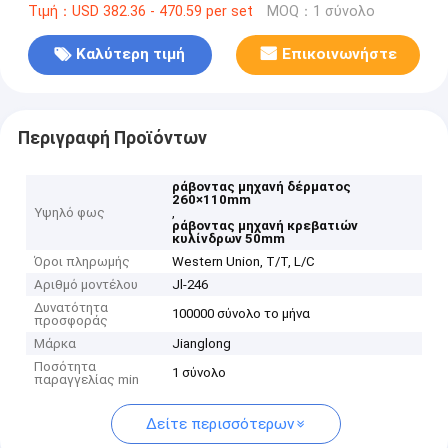
Τιμή：USD 382.36 - 470.59 per set
MOQ：1 σύνολο
Καλύτερη τιμή
Επικοινωνήστε
Περιγραφή Προϊόντων
ράβοντας μηχανή δέρματος
260×110mm
Υψηλό φως
,
ράβοντας μηχανή κρεβατιών
κυλίνδρων 50mm
Όροι πληρωμής
Western Union, T/T, L/C
Αριθμό μοντέλου
Jl-246
Δυνατότητα
100000 σύνολο το μήνα
προσφοράς
Μάρκα
Jianglong
Ποσότητα
1 σύνολο
παραγγελίας min
Δείτε περισσότερων