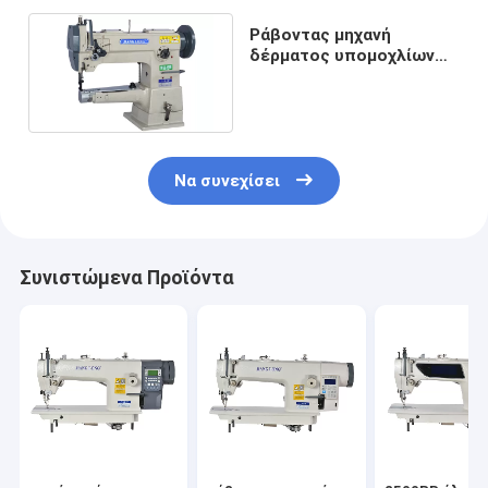
Ράβοντας μηχανή
δέρματος υπομοχλίων
220V Smallmouth
πλαισίων δοντιών
Να συνεχίσει
Συνιστώμενα Προϊόντα