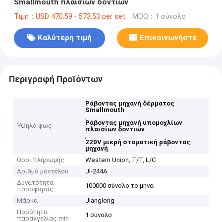
Smallmouth πλαισίων δοντιών
Τιμή：USD 470.59 - 573.53 per set
MOQ：1 σύνολο
Καλύτερη τιμή
Επικοινωνήστε
Περιγραφή Προϊόντων
Ράβοντας μηχανή δέρματος
Smallmouth
,
Ράβοντας μηχανή υπομοχλίων
Υψηλό φως
πλαισίων δοντιών
,
220V μικρή στοματική ράβοντας
μηχανή
Όροι πληρωμής
Western Union, T/T, L/C
Αριθμό μοντέλου
Jl-244A
Δυνατότητα
100000 σύνολο το μήνα
προσφοράς
Μάρκα
Jianglong
Ποσότητα
1 σύνολο
παραγγελίας min