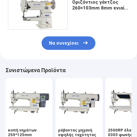
Οριζόντιος γάντζος
260×103mm 8mm ενιαία
ράβοντας μηχανή
βελόνων
Να συνεχίσει
Συνιστώμενα Προϊόντα
κοπή νημάτων
ράβοντας μηχανή
2500RP έλεγχ
250*125mm
υψηλής ταχύτητας
0303 φωνής L