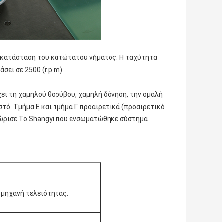
τικατάσταση του κατώτατου νήματος. Η ταχύτητα
σει σε 2500 (r.p.m)
ει τη χαμηλού θορύβου, χαμηλή δόνηση, την ομαλή
τό. Τμήμα Ε και τμήμα Γ προαιρετικά (προαιρετικό
ώρισε Το Shangyi που ενσωματώθηκε σύστημα
 μηχανή τελειότητας.