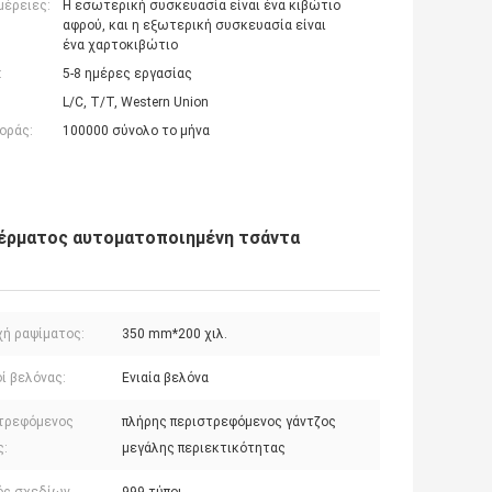
μέρειες:
Η εσωτερική συσκευασία είναι ένα κιβώτιο
αφρού, και η εξωτερική συσκευασία είναι
ένα χαρτοκιβώτιο
:
5-8 ημέρες εργασίας
L/C, T/T, Western Union
οράς:
100000 σύνολο το μήνα
δέρματος αυτοματοποιημένη τσάντα
χή ραψίματος:
350 mm*200 χιλ.
ί βελόνας:
Ενιαία βελόνα
τρεφόμενος
πλήρης περιστρεφόμενος γάντζος
ς:
μεγάλης περιεκτικότητας