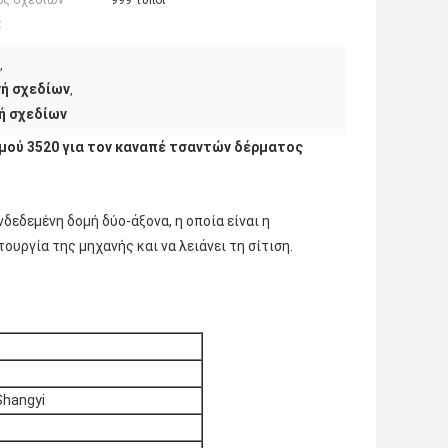
ός σχεδίων
999 τύποι
:
,
ή σχεδίων
,
ή σχεδίων
μού 3520 για τον καναπέ τσαντών δέρματος
εδεμένη δομή δύο-άξονα, η οποία είναι η
ουργία της μηχανής και να λειάνει τη σίτιση.
Shangyi