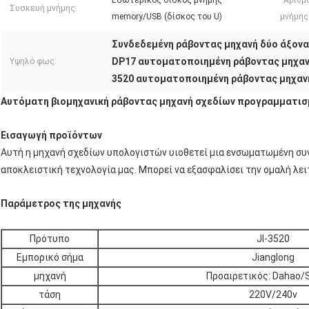
Εσωτερικός δίσκος μνήμης
Αριθμ
Συσκευή μνήμης:
memory/USB (δίσκος του U)
μνήμης
Συνδεδεμένη ράβοντας μηχανή δύο άξονα
DP17 αυτοματοποιημένη ράβοντας μηχαν
Υψηλό φως:
3520 αυτοματοποιημένη ράβοντας μηχαν
Αυτόματη βιομηχανική ράβοντας μηχανή σχεδίων προγραμματισ
Εισαγωγή προϊόντων
Αυτή η μηχανή σχεδίων υπολογιστών υιοθετεί μια ενσωματωμένη συνδ
αποκλειστική τεχνολογία μας. Μπορεί να εξασφαλίσει την ομαλή λειτ
Παράμετρος της μηχανής
Πρότυπο
Jl-3520
Εμπορικό σήμα
Jianglong
μηχανή
Προαιρετικός: Dahao/
τάση
220V/240v