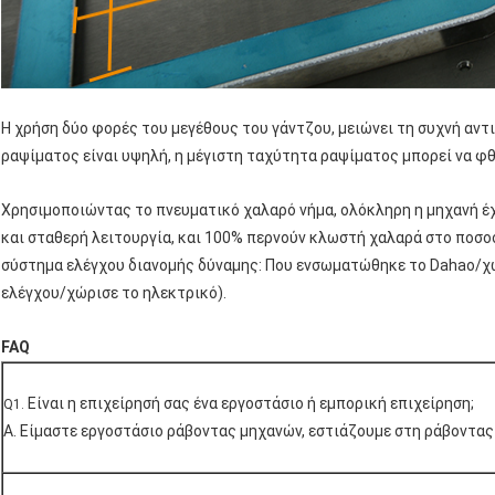
Η χρήση δύο φορές του μεγέθους του γάντζου, μειώνει τη συχνή αν
ραψίματος είναι υψηλή, η μέγιστη ταχύτητα ραψίματος μπορεί να φθά
Χρησιμοποιώντας το πνευματικό χαλαρό νήμα, ολόκληρη η μηχανή έχ
και σταθερή λειτουργία, και 100% περνούν κλωστή χαλαρά στο ποσοσ
σύστημα ελέγχου διανομής δύναμης: Που ενσωματώθηκε το Dahao/χ
ελέγχου/χώρισε το ηλεκτρικό).
FAQ
Είναι η επιχείρησή σας ένα εργοστάσιο ή εμπορική επιχείρηση;
Q1.
Α. Είμαστε εργοστάσιο ράβοντας μηχανών, εστιάζουμε στη ράβοντας