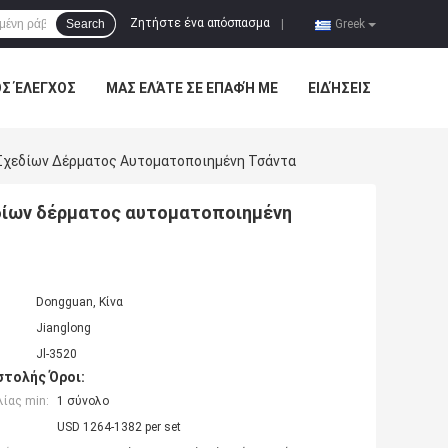
Ζητήστε ένα απόσπασμα
Search
|
Greek
ΌΣ ΈΛΕΓΧΟΣ
ΜΑΣ ΕΛΆΤΕ ΣΕ ΕΠΑΦΉ ΜΕ
ΕΙΔΉΣΕΙΣ
Σχεδίων Δέρματος Αυτοματοποιημένη Τσάντα
εδίων δέρματος αυτοματοποιημένη
Dongguan, Κίνα
Jianglong
Jl-3520
τολής Όροι:
ίας min:
1 σύνολο
USD 1264-1382 per set