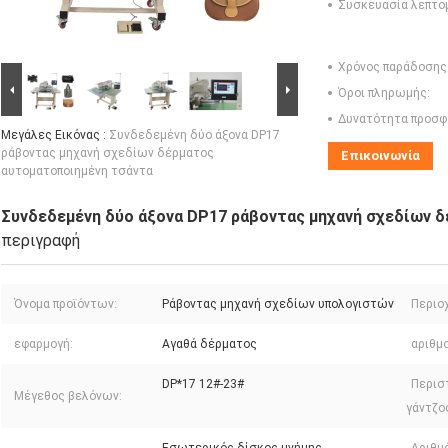
Συσκευασία λεπτο
Χρόνος παράδοσης
Όροι πληρωμής:
Δυνατότητα προσφ
Μεγάλες Εικόνας :
Συνδεδεμένη δύο άξονα DP17
ράβοντας μηχανή σχεδίων δέρματος
Επικοινωνία
αυτοματοποιημένη τσάντα
Συνδεδεμένη δύο άξονα DP17 ράβοντας μηχανή σχεδίων 
περιγραφή
Όνομα προϊόντων:
Ράβοντας μηχανή σχεδίων υπολογιστών
Περιο
εφαρμογή:
Αγαθά δέρματος
αριθμο
DP*17 12#-23#
Περισ
Μέγεθος βελόνων:
γάντζο