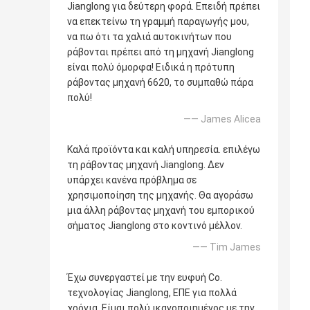
Jianglong για δεύτερη φορά. Επειδή πρέπει
να επεκτείνω τη γραμμή παραγωγής μου,
να πω ότι τα χαλιά αυτοκινήτων που
ράβονται πρέπει από τη μηχανή Jianglong
είναι πολύ όμορφα! Ειδικά η πρότυπη
ράβοντας μηχανή 6620, το συμπαθώ πάρα
πολύ!
—— James Alicea
Καλά προϊόντα και καλή υπηρεσία. επιλέγω
τη ράβοντας μηχανή Jianglong. Δεν
υπάρχει κανένα πρόβλημα σε
χρησιμοποίηση της μηχανής. Θα αγοράσω
μια άλλη ράβοντας μηχανή του εμπορικού
σήματος Jianglong στο κοντινό μέλλον.
—— Tim James
Έχω συνεργαστεί με την ευφυή Co.
τεχνολογίας Jianglong, ΕΠΕ για πολλά
χρόνια. Είμαι πολύ ικανοποιημένος με την