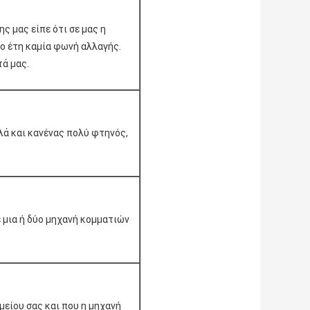
ς μας είπε ότι σε μας η
ύο έτη καμία φωνή αλλαγής.
ά μας.
λλά και κανένας πολύ φτηνός,
ε μια ή δύο μηχανή κομματιών
είου σας και που η μηχανή