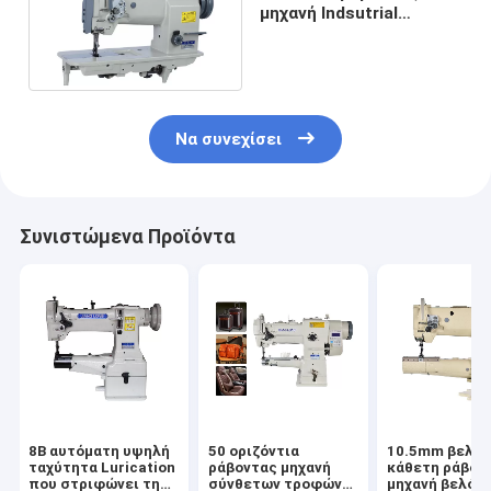
μηχανή Indsutrial
σύνθετων τροφών για
τον καναπέ
Να συνεχίσει
Συνιστώμενα Προϊόντα
8B αυτόματη υψηλή
50 οριζόντια
10.5mm βελον
ταχύτητα Lurication
ράβοντας μηχανή
κάθετη ράβον
που στριφώνει τη
σύνθετων τροφών
μηχανή βελόν