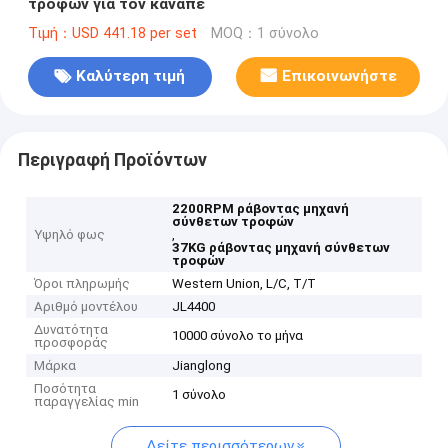
τροφών για τον καναπέ
Τιμή：USD 441.18 per set
MOQ：1 σύνολο
Καλύτερη τιμή
Επικοινωνήστε
Περιγραφή Προϊόντων
2200RPM ράβοντας μηχανή
σύνθετων τροφών
Υψηλό φως
,
37KG ράβοντας μηχανή σύνθετων
τροφών
Όροι πληρωμής
Western Union, L/C, T/T
Αριθμό μοντέλου
JL4400
Δυνατότητα
10000 σύνολο το μήνα
προσφοράς
Μάρκα
Jianglong
Ποσότητα
1 σύνολο
παραγγελίας min
Δείτε περισσότερων