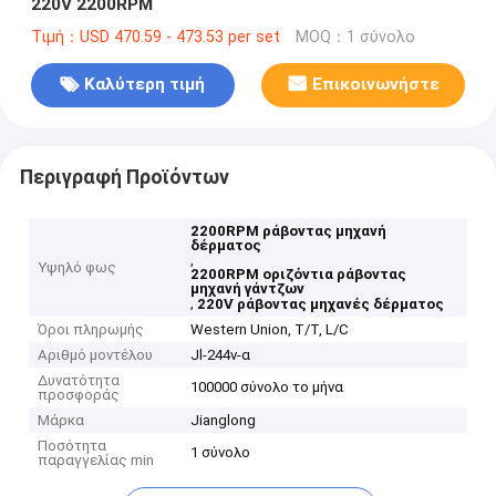
220V 2200RPM
Τιμή：USD 470.59 - 473.53 per set
MOQ：1 σύνολο
Καλύτερη τιμή
Επικοινωνήστε
Περιγραφή Προϊόντων
2200RPM ράβοντας μηχανή
δέρματος
,
Υψηλό φως
2200RPM οριζόντια ράβοντας
μηχανή γάντζων
,
220V ράβοντας μηχανές δέρματος
Όροι πληρωμής
Western Union, T/T, L/C
Αριθμό μοντέλου
Jl-244v-α
Δυνατότητα
100000 σύνολο το μήνα
προσφοράς
Μάρκα
Jianglong
Ποσότητα
1 σύνολο
παραγγελίας min