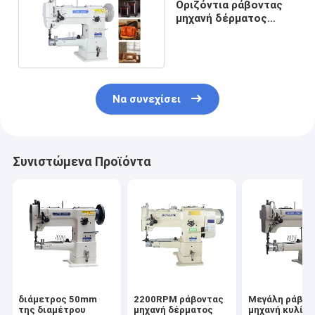
Οριζόντια ράβοντας
μηχανή δέρματος
γάντζων 220V
2200RPM
Να συνεχίσει
Συνιστώμενα Προϊόντα
διάμετρος 50mm
2200RPM ράβοντας
Μεγάλη ράβον
της διαμέτρου
μηχανή δέρματος
μηχανή κυλίν